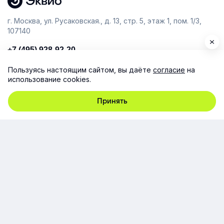
г. Москва, ул. Русаковская., д. 13, стр. 5, этаж 1, пом. 1/3,
107140
+7 (495) 928-92-20
team@e-queo.com
Пользуясь настоящим сайтом, вы даёте
согласие
на
использование cookies.
Расскажем о платформе и предоставим бесплатный
демо-доступ
Принять
Компания
Продукт
Ресурсы
Поддержка