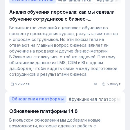
эффект измерить. Такой взгляд меняет подходы к
развитию сотрудников, требования к HR и L&D, а
Анализ обучения персонала: как мы связали
также на критерии выбора LMS.
обучение сотрудников с бизнес-
В этой статье разбираем, почему это происходит и
показателями
как эти изменения повлияют на корпоративное
Большинство компаний оценивают обучение по
обучение в ближайшие годы. Материал подготовлен
проценту прохождения курсов, результатам тестов
на основе интервью коммерческого директора
и опросам сотрудников. Но эти показатели не
Эквио Леонида Бутакова для подкаста HR4People.
отвечают на главный вопрос бизнеса: влияет ли
обучение на продажи и другие бизнес-метрики.
В Эквио мы столкнулись с той же задачей. Поэтому
объединили данные из LMS, CRM и BI в одном
дашборде, чтобы видеть связь между подготовкой
сотрудников и результатами бизнеса.
22 июля
5 минут
Обновления платформы
#функционал платформы
Обновление платформы 14.8
В июльском обновлении мы добавили новые
возможности, которые сделают работу с