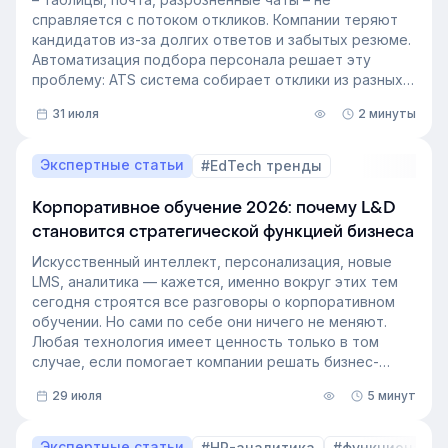
справляется с потоком откликов. Компании теряют
кандидатов из-за долгих ответов и забытых резюме.
Автоматизация подбора персонала решает эту
проблему: ATS система собирает отклики из разных
источников, ведет кандидата по этапам воронки и
31 июля
2 минуты
снимает с рекрутера рутину. Сегодня программа для
рекрутинга – это базовый инструмент для быстрого
и системного закрытия вакансий.
Экспертные статьи
#EdTech тренды
Корпоративное обучение 2026: почему L&D
становится стратегической функцией бизнеса
Искусственный интеллект, персонализация, новые
LMS, аналитика — кажется, именно вокруг этих тем
сегодня строятся все разговоры о корпоративном
обучении. Но сами по себе они ничего не меняют.
Любая технология имеет ценность только в том
случае, если помогает компании решать бизнес-
задачи.
29 июля
5 минут
Сегодня бизнес интересует уже не выбор
инструментов, а их результат: какое влияние
обучение оказывает на компанию и можно ли этот
Экспертные статьи
#HR-аналитика
#функционал 