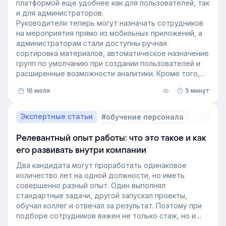
платформой еще удобнее как для пользователей, так
и для администраторов.
Руководители теперь могут назначать сотрудников
на мероприятия прямо из мобильных приложений, а
администраторам стали доступны ручная
сортировка материалов, автоматическое назначение
групп по умолчанию при создании пользователей и
расширенные возможности аналитики. Кроме того,
поиск на платформе стал еще эффективнее — теперь
16 июля
5 минут
он охватывает и материалы из раздела «Проводник».
Экспертные статьи
#обучение персонала
Релевантный опыт работы: что это такое и как
его развивать внутри компании
Два кандидата могут проработать одинаковое
количество лет на одной должности, но иметь
совершенно разный опыт. Один выполнял
стандартные задачи, другой запускал проекты,
обучал коллег и отвечал за результат. Поэтому при
подборе сотрудников важен не только стаж, но и
релевантный опыт.