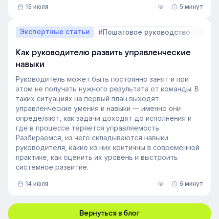
15 июля
5 минут
В этой статье разберём, релевантный опыт работы
— что это на практике, как оценивать его при найме
и внутренних переводах, почему не всегда стоит
Экспертные статьи
#Пошаговое руководство
искать полностью готовых специалистов и как
развивать нужные компетенции внутри компании.
Как руководителю развить управленческие
навыки
Руководитель может быть постоянно занят и при
этом не получать нужного результата от команды. В
таких ситуациях на первый план выходят
управленческие умения и навыки — именно они
определяют, как задачи доходят до исполнения и
где в процессе теряется управляемость.
Разбираемся, из чего складываются навыки
руководителя, какие из них критичны в современной
практике, как оценить их уровень и выстроить
системное развитие.
14 июля
6 минут
Вернуться в блог