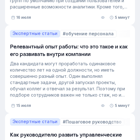
групп по умолчанию при создании пользователей и
расширенные возможности аналитики. Кроме того,
поиск на платформе стал еще эффективнее — теперь
16 июля
5 минут
он охватывает и материалы из раздела «Проводник».
Экспертные статьи
#обучение персонала
Релевантный опыт работы: что это такое и как
его развивать внутри компании
Два кандидата могут проработать одинаковое
количество лет на одной должности, но иметь
совершенно разный опыт. Один выполнял
стандартные задачи, другой запускал проекты,
обучал коллег и отвечал за результат. Поэтому при
подборе сотрудников важен не только стаж, но и
релевантный опыт.
15 июля
5 минут
В этой статье разберём, релевантный опыт работы
— что это на практике, как оценивать его при найме
и внутренних переводах, почему не всегда стоит
Экспертные статьи
#Пошаговое руководство
искать полностью готовых специалистов и как
развивать нужные компетенции внутри компании.
Как руководителю развить управленческие