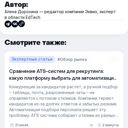
Автор:
Алена Дорохина — редактор компании Эквио, эксперт
в области EdTech
Смотрите также:
Экспертные статьи
#Обзор рынка
Сравнение ATS-систем для рекрутинга:
какую платформу выбрать для автоматизации
подбора персонала
Конкуренция за кандидатов растет, а ручной подбор
– таблицы, почта, разрозненные чаты – не
справляется с потоком откликов. Компании теряют
кандидатов из-за долгих ответов и забытых резюме.
Автоматизация подбора персонала решает эту
проблему: ATS система собирает отклики из разных
источников, ведет кандидата по этапам воронки и
31 июля
2 минуты
снимает с рекрутера рутину. Сегодня программа для