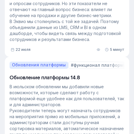
на основе интервью коммерческого директора
и опросам сотрудников. Но эти показатели не
Эквио Леонида Бутакова для подкаста HR4People.
отвечают на главный вопрос бизнеса: влияет ли
обучение на продажи и другие бизнес-метрики.
В Эквио мы столкнулись с той же задачей. Поэтому
объединили данные из LMS, CRM и BI в одном
дашборде, чтобы видеть связь между подготовкой
сотрудников и результатами бизнеса.
22 июля
5 минут
Обновления платформы
#функционал платформы
Обновление платформы 14.8
В июльском обновлении мы добавили новые
возможности, которые сделают работу с
платформой еще удобнее как для пользователей, так
и для администраторов.
Руководители теперь могут назначать сотрудников
на мероприятия прямо из мобильных приложений, а
администраторам стали доступны ручная
сортировка материалов, автоматическое назначение