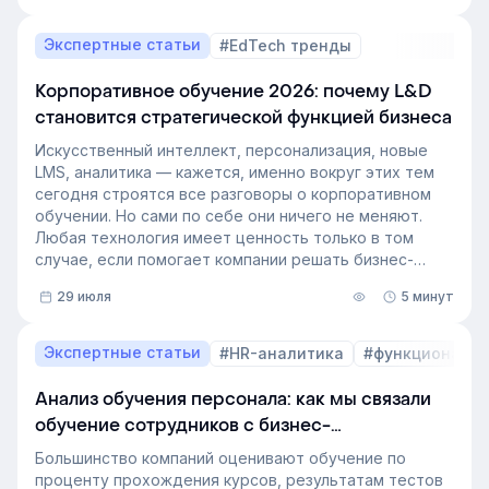
рекрутинга – это базовый инструмент для быстрого
и системного закрытия вакансий.
Экспертные статьи
#EdTech тренды
Корпоративное обучение 2026: почему L&D
становится стратегической функцией бизнеса
Искусственный интеллект, персонализация, новые
LMS, аналитика — кажется, именно вокруг этих тем
сегодня строятся все разговоры о корпоративном
обучении. Но сами по себе они ничего не меняют.
Любая технология имеет ценность только в том
случае, если помогает компании решать бизнес-
задачи.
29 июля
5 минут
Сегодня бизнес интересует уже не выбор
инструментов, а их результат: какое влияние
обучение оказывает на компанию и можно ли этот
Экспертные статьи
#HR-аналитика
#функционал 
эффект измерить. Такой взгляд меняет подходы к
развитию сотрудников, требования к HR и L&D, а
Анализ обучения персонала: как мы связали
также на критерии выбора LMS.
обучение сотрудников с бизнес-
В этой статье разбираем, почему это происходит и
показателями
как эти изменения повлияют на корпоративное
Большинство компаний оценивают обучение по
обучение в ближайшие годы. Материал подготовлен
проценту прохождения курсов, результатам тестов