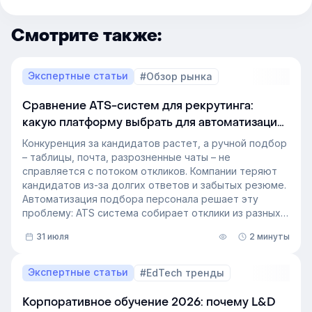
Смотрите также:
Экспертные статьи
#Обзор рынка
Сравнение ATS-систем для рекрутинга:
какую платформу выбрать для автоматизации
подбора персонала
Конкуренция за кандидатов растет, а ручной подбор
– таблицы, почта, разрозненные чаты – не
справляется с потоком откликов. Компании теряют
кандидатов из-за долгих ответов и забытых резюме.
Автоматизация подбора персонала решает эту
проблему: ATS система собирает отклики из разных
источников, ведет кандидата по этапам воронки и
31 июля
2 минуты
снимает с рекрутера рутину. Сегодня программа для
рекрутинга – это базовый инструмент для быстрого
и системного закрытия вакансий.
Экспертные статьи
#EdTech тренды
Корпоративное обучение 2026: почему L&D