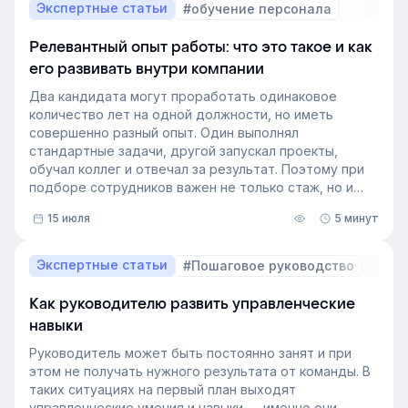
Экспертные статьи
#обучение персонала
Релевантный опыт работы: что это такое и как
его развивать внутри компании
Два кандидата могут проработать одинаковое
количество лет на одной должности, но иметь
совершенно разный опыт. Один выполнял
стандартные задачи, другой запускал проекты,
обучал коллег и отвечал за результат. Поэтому при
подборе сотрудников важен не только стаж, но и
релевантный опыт.
15 июля
5 минут
В этой статье разберём, релевантный опыт работы
— что это на практике, как оценивать его при найме
и внутренних переводах, почему не всегда стоит
Экспертные статьи
#Пошаговое руководство
искать полностью готовых специалистов и как
развивать нужные компетенции внутри компании.
Как руководителю развить управленческие
навыки
Руководитель может быть постоянно занят и при
этом не получать нужного результата от команды. В
таких ситуациях на первый план выходят
управленческие умения и навыки — именно они