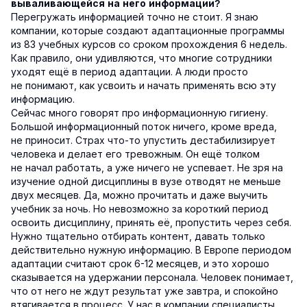
вываливающейся на него информации?
Перегружать информацией точно не стоит. Я знаю
компании, которые создают адаптационные программы
из 83 учебных курсов со сроком прохождения 6 недель.
Как правило, они удивляются, что многие сотрудники
уходят ещё в период адаптации. А люди просто
не понимают, как усвоить и начать применять всю эту
информацию.
Сейчас много говорят про информационную гигиену.
Большой информационный поток ничего, кроме вреда,
не приносит. Страх что-то упустить дестабилизирует
человека и делает его тревожным. Он ещё толком
не начал работать, а уже ничего не успевает. Не зря на
изучение одной дисциплины в вузе отводят не меньше
двух месяцев. Да, можно прочитать и даже выучить
учебник за ночь. Но невозможно за короткий период
освоить дисциплину, принять её, пропустить через себя.
Нужно тщательно отбирать контент, давать только
действительно нужную информацию. В Европе периодом
адаптации считают срок 6-12 месяцев, и это хорошо
сказывается на удержании персонала. Человек понимает,
что от него не ждут результат уже завтра, и спокойно
втягивается в процесс. У нас в компании специалисты