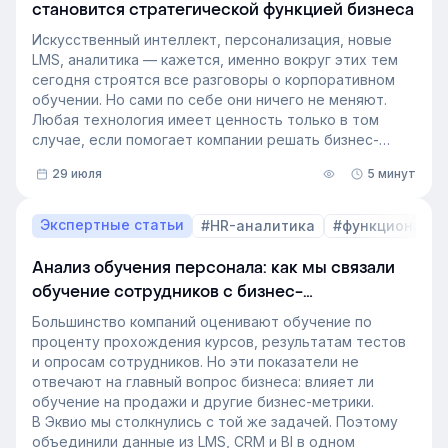
становится стратегической функцией бизнеса
Искусственный интеллект, персонализация, новые
LMS, аналитика — кажется, именно вокруг этих тем
сегодня строятся все разговоры о корпоративном
обучении. Но сами по себе они ничего не меняют.
Любая технология имеет ценность только в том
случае, если помогает компании решать бизнес-
задачи.
29 июля
5 минут
Сегодня бизнес интересует уже не выбор
инструментов, а их результат: какое влияние
обучение оказывает на компанию и можно ли этот
Экспертные статьи
#HR-аналитика
#функционал 
эффект измерить. Такой взгляд меняет подходы к
развитию сотрудников, требования к HR и L&D, а
Анализ обучения персонала: как мы связали
также на критерии выбора LMS.
обучение сотрудников с бизнес-
В этой статье разбираем, почему это происходит и
показателями
как эти изменения повлияют на корпоративное
Большинство компаний оценивают обучение по
обучение в ближайшие годы. Материал подготовлен
проценту прохождения курсов, результатам тестов
на основе интервью коммерческого директора
и опросам сотрудников. Но эти показатели не
Эквио Леонида Бутакова для подкаста HR4People.
отвечают на главный вопрос бизнеса: влияет ли
обучение на продажи и другие бизнес-метрики.
В Эквио мы столкнулись с той же задачей. Поэтому
объединили данные из LMS, CRM и BI в одном