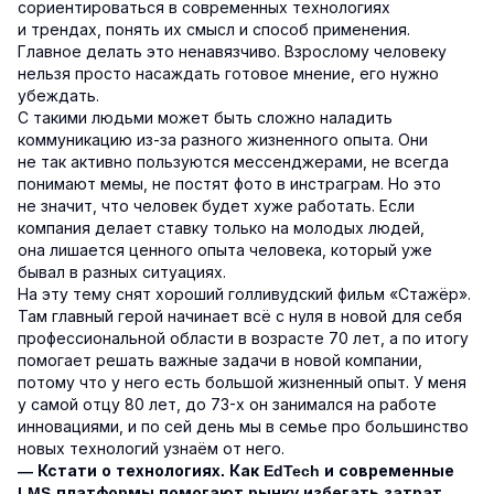
сориентироваться в современных технологиях
и трендах, понять их смысл и способ применения.
Главное делать это ненавязчиво. Взрослому человеку
нельзя просто насаждать готовое мнение, его нужно
убеждать.
С такими людьми может быть сложно наладить
коммуникацию из-за разного жизненного опыта. Они
не так активно пользуются мессенджерами, не всегда
понимают мемы, не постят фото в инстраграм. Но это
не значит, что человек будет хуже работать. Если
компания делает ставку только на молодых людей,
она лишается ценного опыта человека, который уже
бывал в разных ситуациях.
На эту тему снят хороший голливудский фильм «Стажёр».
Там главный герой начинает всё с нуля в новой для себя
профессиональной области в возрасте 70 лет, а по итогу
помогает решать важные задачи в новой компании,
потому что у него есть большой жизненный опыт. У меня
у самой отцу 80 лет, до 73-х он занимался на работе
инновациями, и по сей день мы в семье про большинство
новых технологий узнаём от него.
— Кстати о технологиях. Как EdTech и современные
LMS-платформы помогают рынку избегать затрат