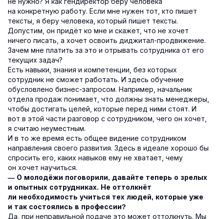
не нужно? Я как гендиректор беру человека
на конкретную работу. Если мне нужен тот, кто пишет
тексты, я беру человека, который пишет тексты.
Допустим, он придёт ко мне и скажет, что не хочет
ничего писать, а хочет освоить диджитал-продвижение.
Зачем мне платить за это и отрывать сотрудника от его
текущих задач?
Есть навыки, знания и компетенции, без которых
сотрудник не сможет работать. И здесь обучение
обусловлено бизнес-запросом. Например, начальник
отдела продаж понимает, что должны знать менеджеры,
чтобы достигать целей, которые перед ними стоят. И
вот в этой части разговор с сотрудником, чего он хочет,
я считаю неуместным.
И в то же время есть общее видение сотрудником
направления своего развития. Здесь в идеале хорошо бы
спросить его, каких навыков ему не хватает, чему
он хочет научиться.
— О молодёжи поговорили, давайте теперь о зрелых
и опытных сотрудниках. Не оттолкнёт
ли необходимость учиться тех людей, которые уже
и так состоялись в профессии?
Да, при неправильной подаче это может оттолкнуть. Мы