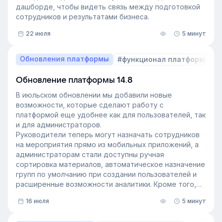
дашборде, чтобы видеть связь между подготовкой
сотрудников и результатами бизнеса.
22 июля
5 минут
Обновления платформы
#функционал платформы
Обновление платформы 14.8
В июльском обновлении мы добавили новые
возможности, которые сделают работу с
платформой еще удобнее как для пользователей, так
и для администраторов.
Руководители теперь могут назначать сотрудников
на мероприятия прямо из мобильных приложений, а
администраторам стали доступны ручная
сортировка материалов, автоматическое назначение
групп по умолчанию при создании пользователей и
расширенные возможности аналитики. Кроме того,
поиск на платформе стал еще эффективнее — теперь
16 июля
5 минут
он охватывает и материалы из раздела «Проводник».