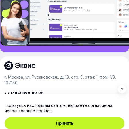
г. Москва, ул. Русаковская., д. 13, стр. 5, этаж 1, пом. 1/3,
107140
+7 (495) 928-92-20
team@e-queo.com
Пользуясь настоящим сайтом, вы даёте
согласие
на
использование cookies.
Расскажем о платформе и предоставим бесплатный
демо-доступ
Принять