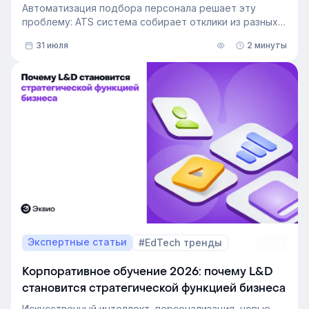
Автоматизация подбора персонала решает эту
проблему: ATS система собирает отклики из разных
источников, ведет кандидата по этапам воронки и
31 июля
2 минуты
снимает с рекрутера рутину. Сегодня программа для
рекрутинга – это базовый инструмент для быстрого
и системного закрытия вакансий.
Экспертные статьи
#EdTech тренды
Корпоративное обучение 2026: почему L&D
становится стратегической функцией бизнеса
Искусственный интеллект, персонализация, новые