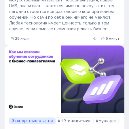
LMS, аналитика — кажется, именно вокруг этих тем
сегодня строятся все разговоры о корпоративном
обучении. Но сами по себе они ничего не меняют.
Любая технология имеет ценность только в том
случае, если помогает компании решать бизнес-
задачи.
29 июля
5 минут
Сегодня бизнес интересует уже не выбор
инструментов, а их результат: какое влияние
обучение оказывает на компанию и можно ли этот
эффект измерить. Такой взгляд меняет подходы к
развитию сотрудников, требования к HR и L&D, а
также на критерии выбора LMS.
В этой статье разбираем, почему это происходит и
как эти изменения повлияют на корпоративное
обучение в ближайшие годы. Материал подготовлен
на основе интервью коммерческого директора
Эквио Леонида Бутакова для подкаста HR4People.
Экспертные статьи
#HR-аналитика
#функционал 