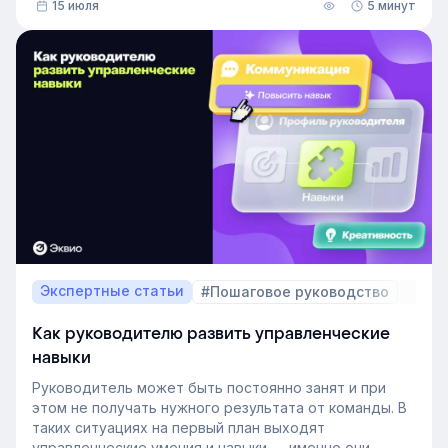
15 июля
5 минут
В этой статье разберём, релевантный опыт работы
— что это на практике, как оценивать его при найме
и внутренних переводах, почему не всегда стоит
искать полностью готовых специалистов и как
развивать нужные компетенции внутри компании.
Экспертные статьи
#Пошаговое руководство
Как руководителю развить управленческие
навыки
Руководитель может быть постоянно занят и при
этом не получать нужного результата от команды. В
таких ситуациях на первый план выходят
управленческие умения и навыки — именно они