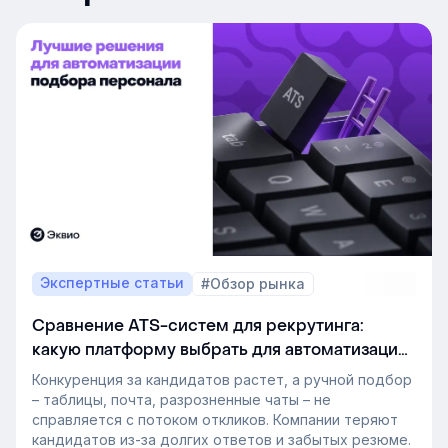
Экспертные статьи
#Обзор рынка
Сравнение ATS-систем для рекрутинга:
какую платформу выбрать для автоматизации
подбора персонала
Конкуренция за кандидатов растет, а ручной подбор
– таблицы, почта, разрозненные чаты – не
справляется с потоком откликов. Компании теряют
кандидатов из-за долгих ответов и забытых резюме.