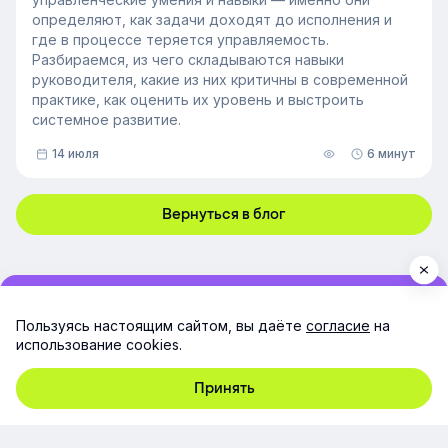
определяют, как задачи доходят до исполнения и
где в процессе теряется управляемость.
Разбираемся, из чего складываются навыки
руководителя, какие из них критичны в современной
практике, как оценить их уровень и выстроить
системное развитие.
14 июля
6 минут
Вернуться в блог
Попробовать 14 дней
Пользуясь настоящим сайтом, вы даёте
согласие
на
использование cookies.
бесплатно
Принять
Заполните заявку, и мы предоставим вам доступ к
полнофункциональной версии платформы для
тестирования