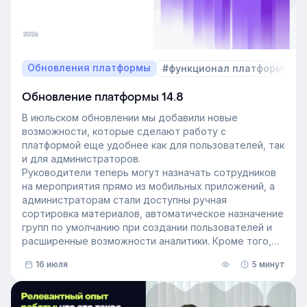
Обновления платформы
#функционал платформы
Обновление платформы 14.8
В июльском обновлении мы добавили новые
возможности, которые сделают работу с
платформой еще удобнее как для пользователей, так
и для администраторов.
Руководители теперь могут назначать сотрудников
на мероприятия прямо из мобильных приложений, а
администраторам стали доступны ручная
сортировка материалов, автоматическое назначение
групп по умолчанию при создании пользователей и
расширенные возможности аналитики. Кроме того,
поиск на платформе стал еще эффективнее — теперь
16 июля
5 минут
он охватывает и материалы из раздела «Проводник».