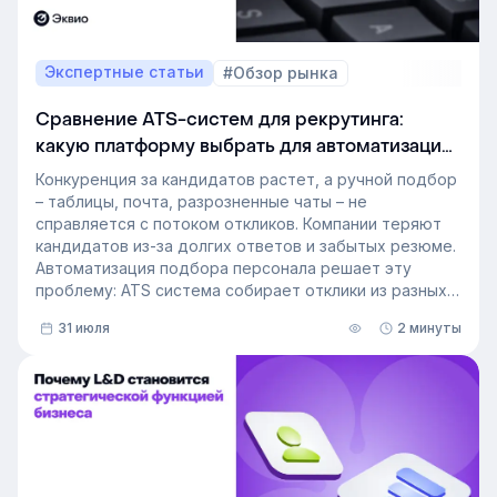
Экспертные статьи
#Обзор рынка
Сравнение ATS-систем для рекрутинга:
какую платформу выбрать для автоматизации
подбора персонала
Конкуренция за кандидатов растет, а ручной подбор
– таблицы, почта, разрозненные чаты – не
справляется с потоком откликов. Компании теряют
кандидатов из-за долгих ответов и забытых резюме.
Автоматизация подбора персонала решает эту
проблему: ATS система собирает отклики из разных
источников, ведет кандидата по этапам воронки и
31 июля
2 минуты
снимает с рекрутера рутину. Сегодня программа для
рекрутинга – это базовый инструмент для быстрого
и системного закрытия вакансий.