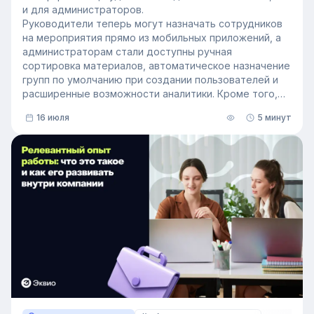
и для администраторов.
Руководители теперь могут назначать сотрудников
на мероприятия прямо из мобильных приложений, а
администраторам стали доступны ручная
сортировка материалов, автоматическое назначение
групп по умолчанию при создании пользователей и
расширенные возможности аналитики. Кроме того,
поиск на платформе стал еще эффективнее — теперь
16 июля
5 минут
он охватывает и материалы из раздела «Проводник».