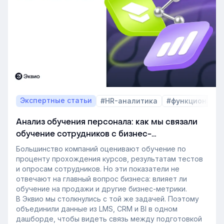
развитию сотрудников, требования к HR и L&D, а
также на критерии выбора LMS.
В этой статье разбираем, почему это происходит и
как эти изменения повлияют на корпоративное
обучение в ближайшие годы. Материал подготовлен
на основе интервью коммерческого директора
Эквио Леонида Бутакова для подкаста HR4People.
Экспертные статьи
#HR-аналитика
#функционал 
Анализ обучения персонала: как мы связали
обучение сотрудников с бизнес-
показателями
Большинство компаний оценивают обучение по
проценту прохождения курсов, результатам тестов
и опросам сотрудников. Но эти показатели не
отвечают на главный вопрос бизнеса: влияет ли
обучение на продажи и другие бизнес-метрики.
В Эквио мы столкнулись с той же задачей. Поэтому
объединили данные из LMS, CRM и BI в одном
дашборде, чтобы видеть связь между подготовкой