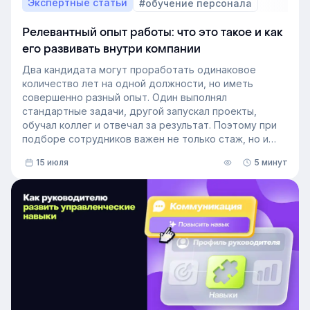
Экспертные статьи
#обучение персонала
Релевантный опыт работы: что это такое и как
его развивать внутри компании
Два кандидата могут проработать одинаковое
количество лет на одной должности, но иметь
совершенно разный опыт. Один выполнял
стандартные задачи, другой запускал проекты,
обучал коллег и отвечал за результат. Поэтому при
подборе сотрудников важен не только стаж, но и
релевантный опыт.
15 июля
5 минут
В этой статье разберём, релевантный опыт работы
— что это на практике, как оценивать его при найме
и внутренних переводах, почему не всегда стоит
искать полностью готовых специалистов и как
развивать нужные компетенции внутри компании.