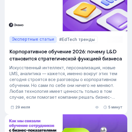
Экспертные статьи
#EdTech тренды
Корпоративное обучение 2026: почему L&D
становится стратегической функцией бизнеса
Искусственный интеллект, персонализация, новые
LMS, аналитика — кажется, именно вокруг этих тем
сегодня строятся все разговоры о корпоративном
обучении. Но сами по себе они ничего не меняют.
Любая технология имеет ценность только в том
случае, если помогает компании решать бизнес-
задачи.
29 июля
5 минут
Сегодня бизнес интересует уже не выбор
инструментов, а их результат: какое влияние
обучение оказывает на компанию и можно ли этот
эффект измерить. Такой взгляд меняет подходы к