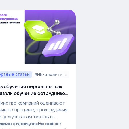
ертные статьи
#HR-аналитика
#функционал платформы
з обучения персонала: как
язали обучение сотрудников
нес-показателями
инство компаний оценивают
ние по проценту прохождения
в, результатам тестов и
ам сотрудников. Но эти
ио мы столкнулись с той же