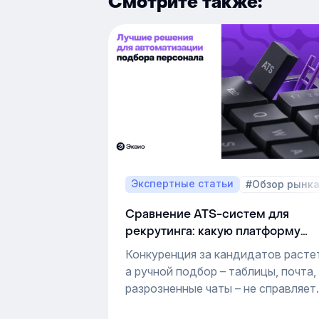
Смотрите также:
Экспертные статьи
#Обзор рынк
Сравнение ATS-систем для
рекрутинга: какую платформу
выбрать для автоматизации
Конкуренция за кандидатов расте
подбора персонала
а ручной подбор – таблицы, почта,
разрозненные чаты – не справляет
с потоком откликов. Компании