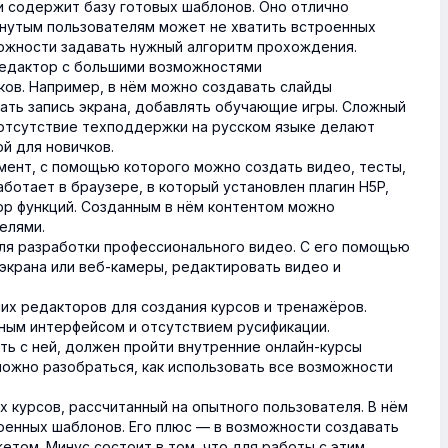
 содержит базу готовых шаблонов. Оно отлично
нутым пользователям может не хватить встроенных
ожности задавать нужный алгоритм прохождения.
едактор с большими возможностями
ов. Например, в нём можно создавать слайды
ать запись экрана, добавлять обучающие игры. Сложный
 отсутствие техподдержки на русском языке делают
й для новичков.
мент, с помощью которого можно создать видео, тесты,
аботает в браузере, в который установлен плагин H5P,
ор функций. Созданным в нём контентом можно
елями.
ля разработки профессионального видео. С его помощью
 экрана или веб-камеры, редактировать видео и
их редакторов для создания курсов и тренажёров.
ным интерфейсом и отсутствием русификации.
ть с ней, должен пройти внутренние онлайн-курсы
 можно разобраться, как использовать все возможности
 курсов, рассчитанный на опытного пользователя. В нём
роенных шаблонов. Его плюс — в возможности создавать
том. Минус состоит в том, что для работы с этим