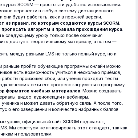
е курсы SCORM — простота и удобство использования.
 можно перенести в любую систему дистанционного
они будут работать, как и в прежней версии.
 из правил, по которым создаются курсы SCORM.
о
.
прописать алгоритм и правила прохождения курса
 к следующему уроку только после окончания
ить доступ к теоретическому материалу, а потом —
ть между разными LMS не только полный курс, но и
и раньше пройти обучающие программы онлайн можно
еников есть возможность учиться в несколько приёмов,
я работы произошёл сбой, или ученик проходит тесты
дключении к сети его прогресс загрузится в программу.
. Можно создавать
ор форматов учебных материалов
ериалы, видео, аудиолекции и вебинары.
ученика и может давать обратную связь. А после того,
ь
атус о его завершении и количество набранных баллов
ые уроки, официальный сайт SCROM подскажет,
LMS. Мы советуем не игнорировать этот стандарт, так как
чикам и пользователям.