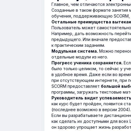
Главное, чем отличаются электронны
Созданные в таком формате занятия
обучения, поддерживающую SCORM, и 
Остальные преимущества вытекают
Пользователь может самостоятельн
Например, дать возможность перейти
предыдущего. Или вначале предостав
к практическим заданиям.
Можно переноси
Модульная система.
отдельные модули из него.
Есл
Прогресс ученика сохраняется.
было только целиком, то сейчас у уч
в удобное время. Даже если во врем
при отсутствующем интернете, при по
SCORM предоставляет
большой выб
программы, загружать текстовые мат
Руководитель видит успеваемост
как курс будет пройден, появится ст
(последнее возможно в версии 2004).
Если вы разрабатываете дистанционн
как сделать их доступными для всех 
он здорово упрощает жизнь разработ