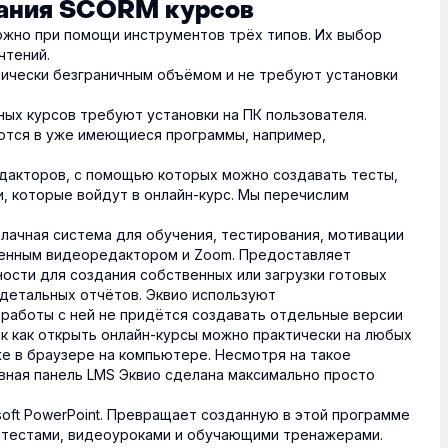
ания SCORM курсов
ожно при помощи инструментов трёх типов. Их выбор
чтений.
ически безграничным объёмом и не требуют установки
ых курсов требуют установки на ПК пользователя.
тся в уже имеющиеся программы, например,
дакторов, с помощью которых можно создавать тесты,
и, которые войдут в онлайн-курс. Мы перечислим
лачная система для обучения, тестирования, мотивации
оенным видеоредактором и Zoom. Предоставляет
ости для создания собственных или загрузки готовых
 детальных отчётов. Эквио используют
 работы с ней не придётся создавать отдельные версии
ак как открыть онлайн-курсы можно практически на любых
кже в браузере на компьютере. Несмотря на такое
вная панель LMS Эквио сделана максимально просто
oft PowerPoint. Превращает созданную в этой программе
с тестами, видеоуроками и обучающими тренажерами.