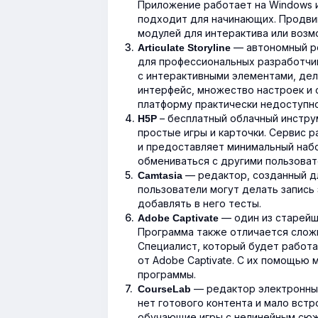
Приложение работает на Windows и
подходит для начинающих. Продви
модулей для интерактива или возм
— автономный р
Articulate Storyline
для профессиональных разработчик
с интерактивными элементами, дел
интерфейс, множество настроек и
платформу практически недоступно
– бесплатный облачный инстру
H5P
простые игры и карточки. Сервис р
и предоставляет минимальный наб
обмениваться с другими пользоват
— редактор, созданный д
Camtasia
пользователи могут делать запись
добавлять в него тесты.
— один из старейш
Adobe Captivate
Программа также отличается слож
Специалист, который будет работа
от Adobe Captivate. С их помощью
программы.
— редактор электронных
CourseLab
нет готового контента и мало вст
обучающие игры с нелинейным сюже