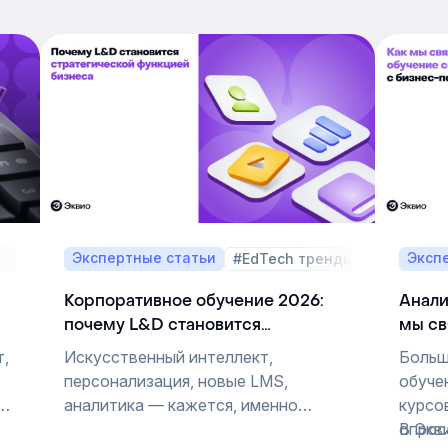
Экспертные статьи
Эксп
а
#EdTech тренды
Корпоративное обучение 2026:
Анали
почему L&D становится
мы св
стратегической функцией бизнеса
с биз
т,
Искусственный интеллект,
Больш
персонализация, новые LMS,
обуче
ся
аналитика — кажется, именно
курсо
вокруг этих тем сегодня строятся
опрос
В Экв