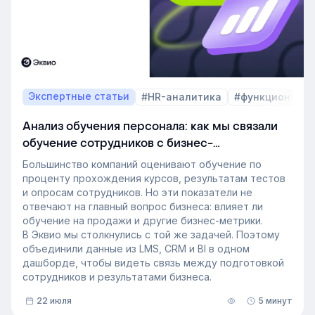
обучение в ближайшие годы. Материал подготовлен
на основе интервью коммерческого директора
Эквио Леонида Бутакова для подкаста HR4People.
Экспертные статьи
#HR-аналитика
#функционал 
Анализ обучения персонала: как мы связали
обучение сотрудников с бизнес-
показателями
Большинство компаний оценивают обучение по
проценту прохождения курсов, результатам тестов
и опросам сотрудников. Но эти показатели не
отвечают на главный вопрос бизнеса: влияет ли
обучение на продажи и другие бизнес-метрики.
В Эквио мы столкнулись с той же задачей. Поэтому
объединили данные из LMS, CRM и BI в одном
дашборде, чтобы видеть связь между подготовкой
сотрудников и результатами бизнеса.
22 июля
5 минут