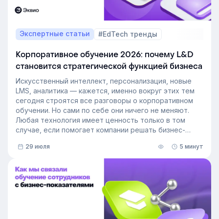
Экспертные статьи
#EdTech тренды
Корпоративное обучение 2026: почему L&D
становится стратегической функцией бизнеса
Искусственный интеллект, персонализация, новые
LMS, аналитика — кажется, именно вокруг этих тем
сегодня строятся все разговоры о корпоративном
обучении. Но сами по себе они ничего не меняют.
Любая технология имеет ценность только в том
случае, если помогает компании решать бизнес-
задачи.
29 июля
5 минут
Сегодня бизнес интересует уже не выбор
инструментов, а их результат: какое влияние
обучение оказывает на компанию и можно ли этот
эффект измерить. Такой взгляд меняет подходы к
развитию сотрудников, требования к HR и L&D, а
также на критерии выбора LMS.
В этой статье разбираем, почему это происходит и
как эти изменения повлияют на корпоративное