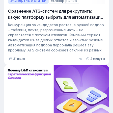
Экспертные статьи
#Обзор рынка
Сравнение ATS-систем для рекрутинга:
какую платформу выбрать для автоматизации
подбора персонала
Конкуренция за кандидатов растет, а ручной подбор
– таблицы, почта, разрозненные чаты – не
справляется с потоком откликов. Компании теряют
кандидатов из-за долгих ответов и забытых резюме.
Автоматизация подбора персонала решает эту
проблему: ATS система собирает отклики из разных
источников, ведет кандидата по этапам воронки и
31 июля
2 минуты
снимает с рекрутера рутину. Сегодня программа для
рекрутинга – это базовый инструмент для быстрого
и системного закрытия вакансий.