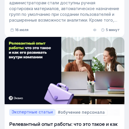
администраторам стали доступны ручная
сортировка материалов, автоматическое назначение
групп по умолчанию при создании пользователей и
расширенные возможности аналитики. Кроме того,
поиск на платформе стал еще эффективнее — теперь
16 июля
5 минут
он охватывает и материалы из раздела «Проводник».
Экспертные статьи
#обучение персонала
Релевантный опыт работы: что это такое и как