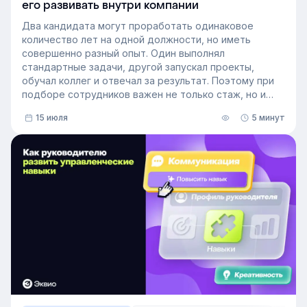
его развивать внутри компании
Два кандидата могут проработать одинаковое
количество лет на одной должности, но иметь
совершенно разный опыт. Один выполнял
стандартные задачи, другой запускал проекты,
обучал коллег и отвечал за результат. Поэтому при
подборе сотрудников важен не только стаж, но и
релевантный опыт.
15 июля
5 минут
В этой статье разберём, релевантный опыт работы
— что это на практике, как оценивать его при найме
и внутренних переводах, почему не всегда стоит
искать полностью готовых специалистов и как
развивать нужные компетенции внутри компании.