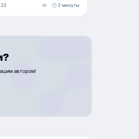
ия лучше всего выбрать? В этой
.22
2 минуты
 эксперты по обучению компании
Лайн рассказали, для решения
задач лучше всего подойдут
 иные форматы.
м?
нашим автором!