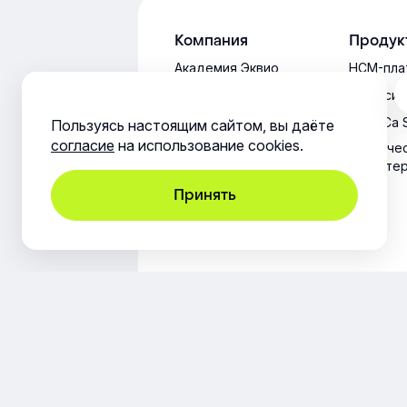
Компания
Продук
Академия Эквио
HCM-пла
Обновления
СДО-сис
платформы
HoReCa 
Пользуясь настоящим сайтом, вы даёте
согласие
на использование cookies.
Техниче
характе
Принять
Юридическая информация
Согла
© ООО «Эквио», 2014-2026. Все пр