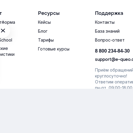
т
Ресурсы
Поддержка
тформа
Кейсы
Контакты
тема
Блог
База знаний
School
Тарифы
Вопрос-ответ
ские
Готовые курсы
8 800 234-84-30
ристики
support@e-queo
Приём обращени
круглосуточно!
Ответим операти
пн-пт, 09:00-18:00
шение об использовании сайта
Согласие на обработку перс
ава защищены