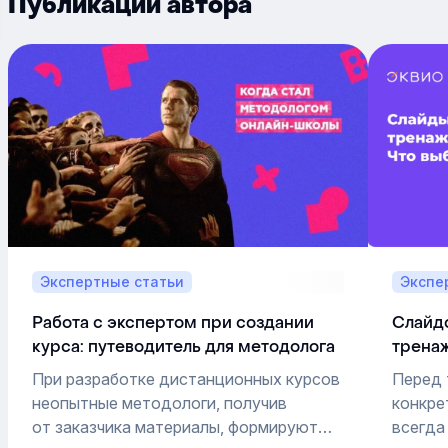
Публикации автора
Экспертные статьи
Экспе
Работа с экспертом при создании
Слайдо
курса: путеводитель для методолога
трена
ролик
При разработке дистанционных курсов
Перед 
неопытные методологи, получив
конкре
от заказчика материалы, формируют
всегда