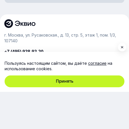
г. Москва, ул. Русаковская., д. 13, стр. 5, этаж 1, пом. 1/3,
107140
+7 (495) 928-92-20
team@e-queo.com
Пользуясь настоящим сайтом, вы даёте
согласие
на
использование cookies.
Расскажем о платформе и предоставим бесплатный
демо-доступ
Принять
Компания
Продукт