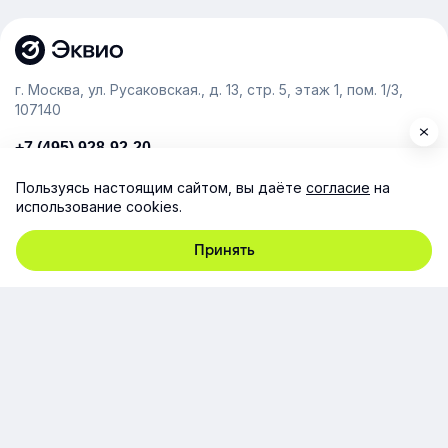
г. Москва, ул. Русаковская., д. 13, стр. 5, этаж 1, пом. 1/3,
107140
+7 (495) 928-92-20
team@e-queo.com
Пользуясь настоящим сайтом, вы даёте
согласие
на
использование cookies.
Расскажем о платформе и предоставим бесплатный
демо-доступ
Принять
Компания
Продукт
Ресурсы