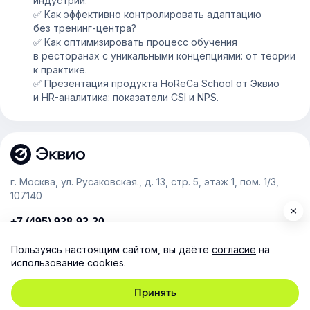
индустрии.
✅ Как эффективно контролировать адаптацию
без тренинг-центра?
✅ Как оптимизировать процесс обучения
в ресторанах с уникальными концепциями: от теории
к практике.
✅ Презентация продукта HoReCa School от Эквио
и HR-аналитика: показатели CSI и NPS.
г. Москва, ул. Русаковская., д. 13, стр. 5, этаж 1, пом. 1/3,
107140
+7 (495) 928-92-20
team@e-queo.com
Пользуясь настоящим сайтом, вы даёте
согласие
на
использование cookies.
Расскажем о платформе и предоставим бесплатный
демо-доступ
Принять