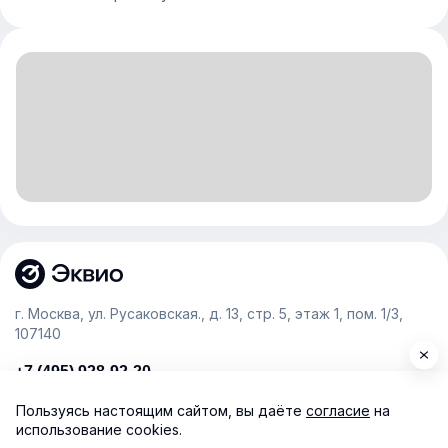
г. Москва, ул. Русаковская., д. 13, стр. 5, этаж 1, пом. 1/3,
107140
+7 (495) 928-92-20
team@e-queo.com
Пользуясь настоящим сайтом, вы даёте
согласие
на
использование cookies.
Расскажем о платформе и предоставим бесплатный