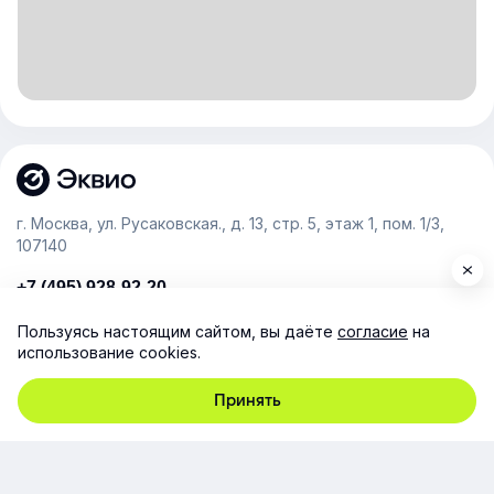
г. Москва, ул. Русаковская., д. 13, стр. 5, этаж 1, пом. 1/3,
107140
+7 (495) 928-92-20
team@e-queo.com
Пользуясь настоящим сайтом, вы даёте
согласие
на
использование cookies.
Расскажем о платформе и предоставим бесплатный
демо-доступ
Принять
Компания