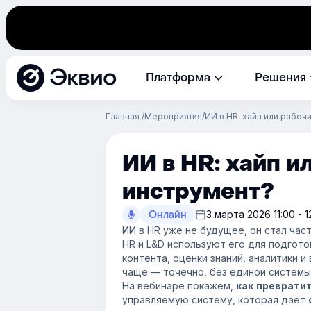
Эквио
Платформа
Решения
Главная
Мероприятия
ИИ в HR: хайп или рабоч
ИИ в HR: хайп и
инструмент?
Онлайн
3 марта 2026 11:00 - 
ИИ в HR уже не будущее, он стал ча
HR и L&D используют его для подгото
контента, оценки знаний, аналитики и
чаще — точечно, без единой системы,
На вебинаре покажем,
как преврати
управляемую систему, которая дает