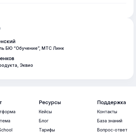
)
енский
ль БЮ “Обучение”, МТС Линк
енков
родукта, Эквио
т
Ресурсы
Поддержка
тформа
Кейсы
Контакты
тема
Блог
База знаний
School
Тарифы
Вопрос-ответ