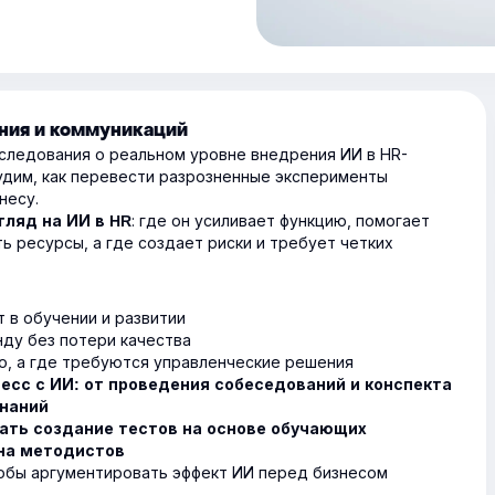
ения и коммуникаций
следования о реальном уровне внедрения ИИ в HR-
удим, как перевести разрозненные эксперименты
несу.
: где он усиливает функцию, помогает
гляд на ИИ в HR
 ресурсы, а где создает риски и требует четких
 в обучении и развитии
нду без потери качества
о, а где требуются управленческие решения
есс с ИИ: от проведения собеседований и конспекта
знаний
ать создание тестов на основе обучающих
 на методистов
тобы аргументировать эффект ИИ перед бизнесом