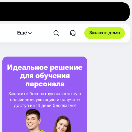
Ещё
Заказать демо
Идеальное решение
для обучения
персонала
Закажите бесплатную экспертную
онлайн-консультацию и получите
доступ на 14 дней бесплатно!