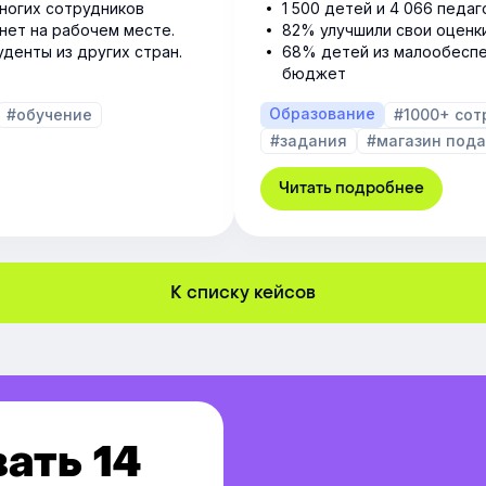
ногих сотрудников
1 500 детей и 4 066 педа
нет на рабочем месте.
82% улучшили свои оценк
денты из других стран.
68% детей из малообеспе
бюджет
Образование
#обучение
#1000+ сот
#задания
#магазин под
Читать подробнее
К списку кейсов
ать 14