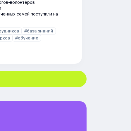
гогов-волонтёров
и
ченных семей поступили на
рудников
#база знаний
арков
#обучение