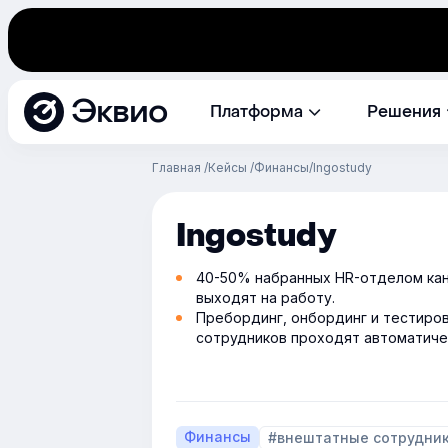
Эквио
Платформа
Решения
Главная
Кейсы
Финансы
Ingostudy
Ingostudy
40-50% набранных HR-отделом ка
выходят на работу.
Пребординг, онбординг и тестиро
сотрудников проходят автоматиче
Финансы
#внештатные сотрудни