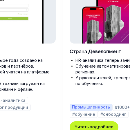
Страна Девелопмент
тыре года создано на
HR-аналитика теперь зани
ов и партнёров.
Обучение автоматизирова
ей учатся на платформе
регионах.
У руководителей, тренеро
й техники загружен на
по обучению.
нлайн и офлайн.
R-аналитика
Промышленность
ог продукции
#1000+
#обучение
#онбординг
Читать подробнее