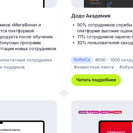
Додо Академия
ников «МегаФона» и
90% сотрудников службы 
тся платформой.
платформе высокие оценк
продукта после обучения.
71% сотрудников зарегис
 бонусных программ.
30% пользователей заход
аптации новых сотрудников.
HoReCa
внештатные сотрудники
#500 - 1000 сотр
н подарков
#новостная лента
#обуч
Читать подробнее