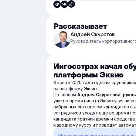
Рассказывает
Андрей Скуратов
Руководитель корпоративног
Ингосстрах начал об
платформы Эквио
В конце 2020 года одна из крупнейш
на платформу Эквио.
По словам
Андрея Скуратова, руко
уже во время пилота Эквио улучшила 
набранных hr-отделом кандидатов вы
сотрудников уходят ещё во время пр
кандидата тратили время и средства
к вводному курсу и проводят автома
Мы сократили время очного обучени