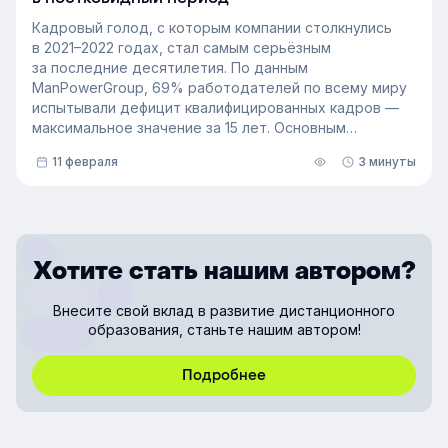
Кадровый голод, с которым компании столкнулись
в 2021–2022 годах, стал самым серьёзным
за последние десятилетия. По данным
ManPowerGroup, 69% работодателей по всему миру
испытывали дефицит квалифицированных кадров —
максимальное значение за 15 лет. Основным
катализатором стала пандемия COVID-19,
11 февраля
3 минуты
резко увеличившая потребность в удалённых
и цифровых решениях.
Хотите стать нашим автором?
Внесите свой вклад в развитие дистанционного
образования, станьте нашим автором!
Подробнее