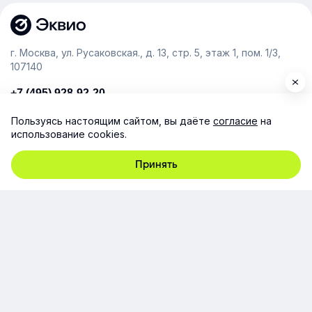
г. Москва, ул. Русаковская., д. 13, стр. 5, этаж 1, пом. 1/3,
107140
+7 (495) 928-92-20
team@e-queo.com
Пользуясь настоящим сайтом, вы даёте
согласие
на
использование cookies.
Расскажем о платформе и предоставим бесплатный
демо-доступ
Принять
Компания
Продукт
Ресурсы