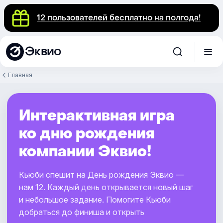
12 пользователей бесплатно на полгода!
Эквио
Главная
Интерактивная игра
ко дню рождения
компании Эквио!
Кьюби спешит на День рождения Эквио —
нам 12. Каждый день открывается новый шаг
и небольшое задание. Помогите Кьюби
добраться до финиша и открыть